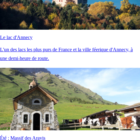
Le lac d'Annecy
L'un des lacs les plus purs de France et la ville féerique d'Annecy, à
une demi-heure de route.
Été : Massif des Aravis